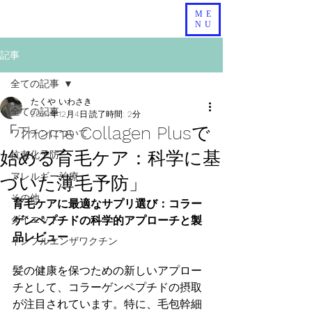
ME
NU
記事
全ての記事
たくや いわさき
全ての記事
2024年12月4日
読了時間: 2分
「Thorne Collagen Plusで
ワクチンについて
始める育毛ケア：科学に基
抗老化予防
アレルギー治療
づいた薄毛予防」
その他
育毛ケアに最適なサプリ選び：コラー
ダイエット
ゲンペプチドの科学的アプローチと製
品レビュー
インフルエンザワクチン
髪の健康を保つための新しいアプロー
チとして、コラーゲンペプチドの摂取
が注目されています。特に、毛包幹細