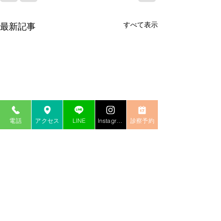
すべて表示
最新記事
電話
アクセス
LINE
Instagram
診察予約
がんリスクを40
国立がん研究セ
示す「5＋1」習