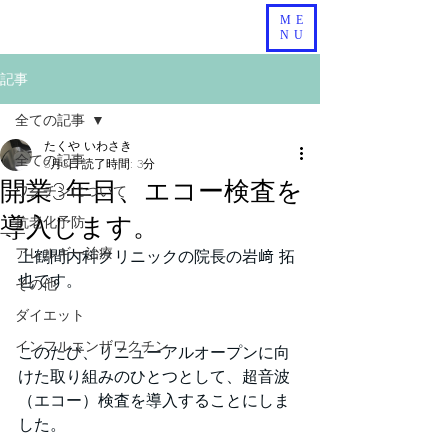
ME
NU
記事
全ての記事
たくや いわさき
全ての記事
3月3日
読了時間: 3分
開業3年目、エコー検査を
ワクチンについて
導入します。
抗老化予防
アレルギー治療
上鶴間内科クリニックの院長の岩﨑 拓
也です。
その他
ダイエット
インフルエンザワクチン
このたび、リニューアルオープンに向
けた取り組みのひとつとして、超音波
（エコー）検査を導入することにしま
した。