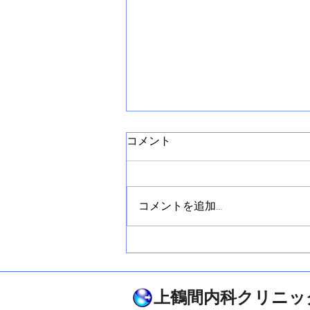
インフルエンザ罹患後のワク
コメント
チン接種は必要？
【冒頭】 「罹患したらワクチン
は不要？」に答えます。結論は、
コメントを追加…
回復後の接種は有用。別株や重症
化を減らせます。 【要点】 自然
感染の免疫は株限定で短い。（短
いとはいってもそのシーズンは保
たれる可能性が高い）季節内の再
上鶴間内科クリニッ
感染も起こります。中等度以上の