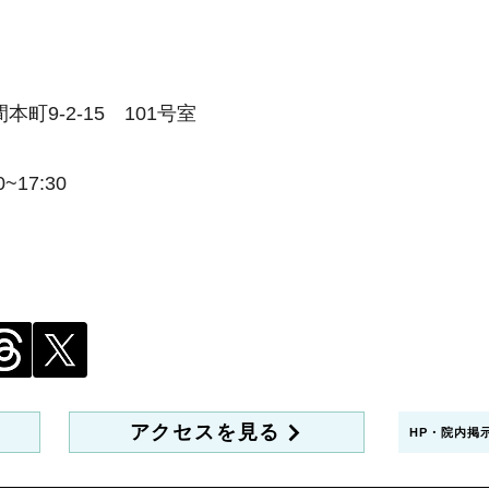
・家庭内感染はゼロにはなりにく
い。 ・予防内服の守備範囲は狭
い。 【具体例】 ・寝室を分け、
換気とマスク。 ・食器・タオル
の共用は避ける。 ・手洗いと手
9-2-15 101号室
指
~17:30
アクセスを見る
HP・院内掲