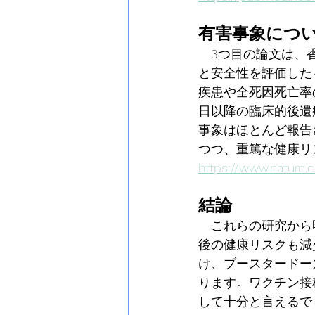
有害事象につ
　3つ目の論文は、
と安全性を評価した
疾患や全死因死亡率
日以降の臨床的後遺
事象はほとんど報告
つつ、重篤な健康リ
https://www.nature.
結論
　これらの研究から明
後の健康リスクも減
け、ブースタードー
ります。ワクチン接
して十分と言えるで