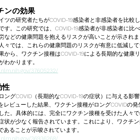
ワクチンの効果
ツの研究者たちがCOVID-19感染者と非感染者を比較
す。この研究では、COVID-19感染者が非感染者に比
労などの健康問題を抱えるリスクが高いことが示されま
人々では、これらの健康問題のリスクが有意に低減して
から、ワクチン接種はCOVID-19による長期的な健康
わかります​​。
.nlm.nih.gov/37605232/
効性
ングCOVID（長期的なCOVID-19の症状）に与える影
究をレビューした結果、ワクチン接種がロングCOVIDの
した。具体的には、完全にワクチン接種を受けた人々で
症状が少なく報告されています。これにより、ワクチン
効であることが示唆されています​​。
.nlm.nih.gov/36936268/