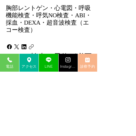
胸部レントゲン・心電図・呼吸
機能検査・呼気NO検査・ABI・
採血・DEXA・超音波検査（エ
コー検査）
エコー検査は予約が必要
ですか？
電話
アクセス
LINE
Instagram
診察予約
エコー検査は、ご予約なしでも
受診可能です。 ただし、当日
の混雑状況によってはお待ちい
ただくことがあるため、スムー
ズなご案内をご希望の方は電話
での事前予約をおすすめしてい
ます。 なお、エコー検査は
WEB予約には対応していませ