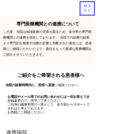
ME
NU
専門医療機関との連携について
この度、当院は地域医療の充実を図るため、各分野の専門医
療機関との連携を強化しております。 当院での診療の結果、
より専門的な検査や治療が必要と判断された場合には、患者
様にご納得いただいた上で、責任をもって最適な医療機関を
ご紹介させていただきます。
​ご紹介をご希望される患者様へ
当院の診察時間内に、院長へ直接
ご相談ください。
お電話やメール等でのお問い合わせには一切お答えでき
かねます
ので、何卒ご了承ください。
ご自身の健康管理の一環として、多方面からサポートで
きればと考えております。
お気軽にご相談ください。
連携病院