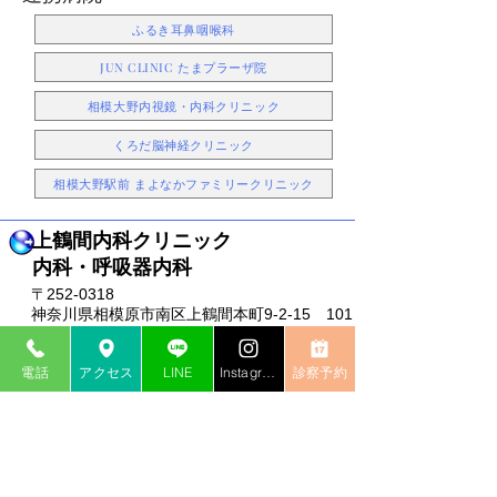
ふるき耳鼻咽喉科
JUN CLINIC たまプラーザ院
相模大野内視鏡・内科クリニック
くろだ脳神経クリニック
相模大野駅前 まよなかファミリークリニック
上鶴間内科クリニック
​内科・呼吸器内科
〒252-0318
神奈川県相模原市南区上鶴間本町9-2-15 101
号室
TEL：042-705-1975
電話
アクセス
LINE
Instagram
診察予約
診療時間：9:00~12:30/14:00~17:30
土曜：13:00まで
休診日：日曜・祝日
公式SNS