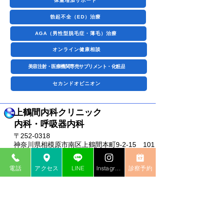
体重増加サポート
勃起不全（ED）治療
AGA（男性型脱毛症・薄毛）治療
オンライン健康相談
美容注射・医療機関専売サプリメント・化粧品
セカンドオピニオン
上鶴間内科クリニック
​内科・呼吸器内科
〒252-0318
神奈川県相模原市南区上鶴間本町9-2-15 101
号室
TEL：042-705-1975
電話
アクセス
LINE
Instagram
診察予約
診療時間：9:00~12:30/14:00~17:30
土曜：13:00まで
休診日：日曜・祝日