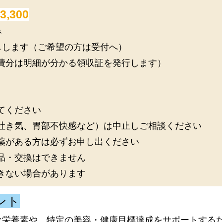
3,300
み
しします（ご希望の方は受付へ）
費分は明細が分かる領収証を発行します）
てください
吐き気、胃部不快感など）は中止しご相談ください
薬がある方は必ずお申し出ください
品・交換はできません
きない場合があります
ント
な栄養素や、特定の美容・健康目標達成をサポートする