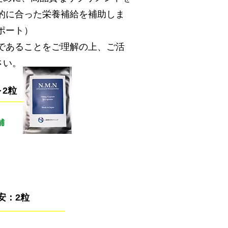
的に合った栄養補給を補助しま
ポート）
であることをご理解の上、ご活
さい。
～2粒
補
安：2粒