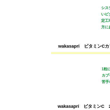
シス
料金（税込）
いビ
¥4,320
定工
方に
wakasapri ビタミンC
1粒
料金（税込）
カプ
¥3,456
苦手
wakasapri ビタミンC 