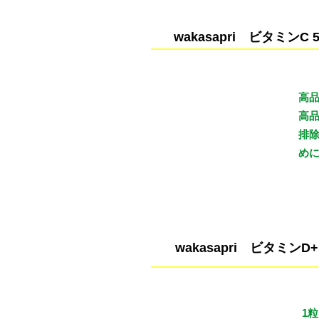
wakasapri ビタミンC
高品
高品
料金（税込）
排
¥4,536
め
wakasapri ビタミンD+
1