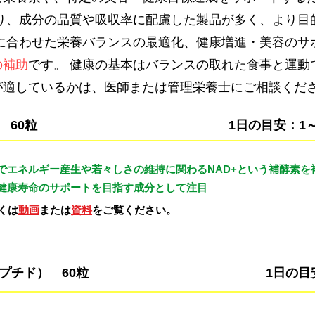
なり、成分の品質や吸収率に配慮した製品が多く、より目
に合わせた栄養バランスの最適化、健康増進・美容のサ
の補助
です。 健康の基本はバランスの取れた食事と運動
が適しているかは、医師または管理栄養士にご相談くだ
 60粒
1日の目安：1
でエネルギー産生や若々しさの維持に関わるNAD+という補酵素を
健康寿命のサポートを目指す成分として注目
くは
動画
または
資料
をご覧ください。
玉ペプチド） 60粒
1日の目