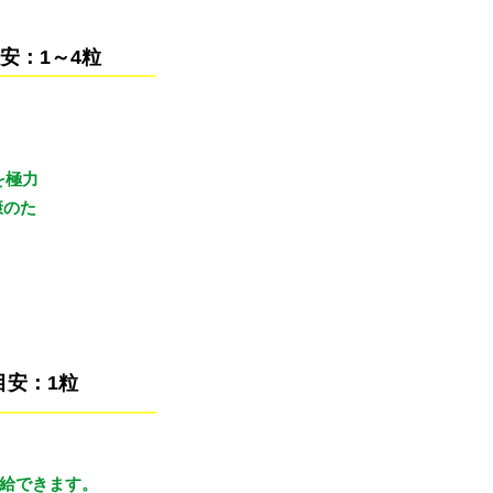
安：1～4粒
を極力
康のた
目安：1粒
補給できます。