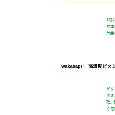
1包
料金（税込）
やエ
¥3,240
外線
wakasapri 高濃度ビタ
ビタ
料金（税込）
タミ
¥4,320
取。
く毎