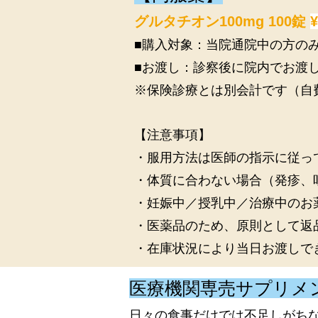
グルタチオン100mg 100錠
¥
■購入対象：当院通院中の方の
■お渡し：診察後に院内でお渡
※保険診療とは別会計です（自
【注意事項】
・服用方法は医師の指示に従っ
・体質に合わない場合（発疹、
・妊娠中／授乳中／治療中のお
・医薬品のため、原則として返
・在庫状況により当日お渡しで
医療機関専売サプリメ
日々の食事だけでは不足しがち