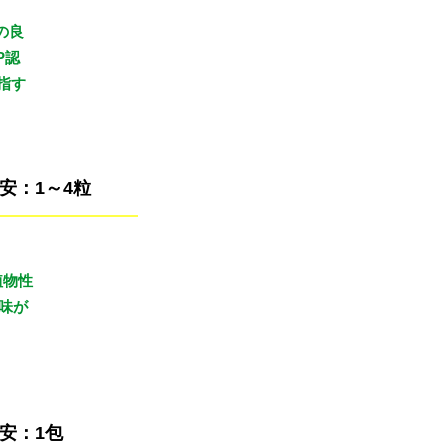
の良
P認
指す
安：1～4粒
植物性
味が
安：1包