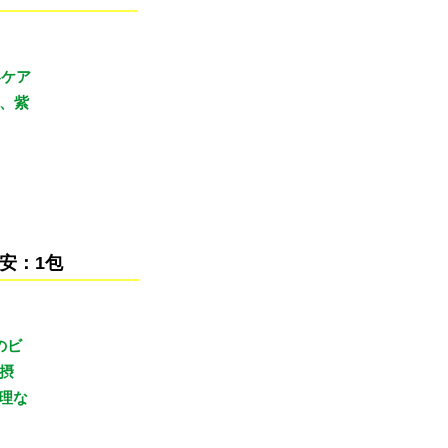
容ケア
、紫
安：1包
のビ
を摂
理な