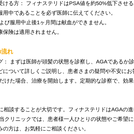
受ける方： フィナステリドはPSA値を約50%低下させ
服用中であることを必ず医師に伝えてください。
および服用中止後1ヶ月間は献血ができません。
康保険は適用されません。
の流れ
グ： まずは医師が頭髪の状態を診察し、AGAであるか
どについて詳しくご説明し、患者さまの疑問や不安にお
ただけた場合、治療を開始します。定期的な診察で、効
関に相談することが大切です。フィナステリドはAGAの
 当クリニックでは、患者様一人ひとりの状態やご希望
みの方は、お気軽にご相談ください。