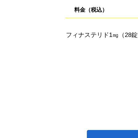
料金（税込
）
​フィナステリド1㎎（28