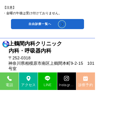
【注意】
​・金曜の午後は受け付けておりません。
自由診療一覧へ
上鶴間内科クリニック
​内科・呼吸器内科
〒252-0318
神奈川県相模原市南区上鶴間本町9-2-15 101
号室
TEL：042-705-1975
診療時間：9:00~12:30/14:00~17:30
電話
アクセス
LINE
Instagram
診察予約
土曜：13:00まで
休診日：日曜・祝日
公式SNS
診察予約はこちら