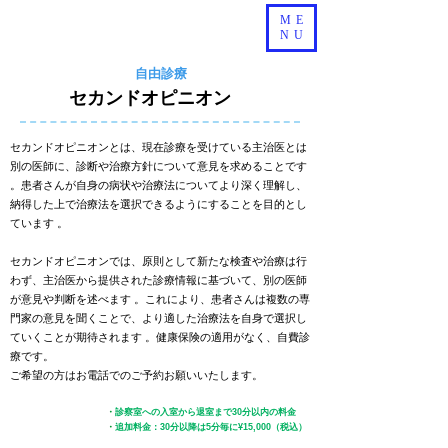
ME
NU
自由診療
セカンドオピニオン
セカンドオピニオンとは、現在診療を受けている主治医とは
別の医師に、診断や治療方針について意見を求めることです
。患者さんが自身の病状や治療法についてより深く理解し、
納得した上で治療法を選択できるようにすることを目的とし
ています 。
セカンドオピニオンでは、原則として新たな検査や治療は行
わず、主治医から提供された診療情報に基づいて、別の医師
が意見や判断を述べます 。これにより、患者さんは複数の専
門家の意見を聞くことで、より適した治療法を自身で選択し
ていくことが期待されます 。健康保険の適用がなく、自費診
療です。
ご希望の方はお電話でのご予約お願いいたします。
・
診察室への入室から退室まで30分以内の料金
料金（税込）
​・
追加料金：30分以降は5分毎に¥15,000（税込）
¥22,000